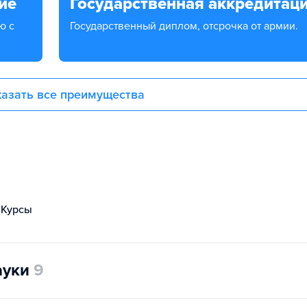
ие
Государственная аккредитац
Государственный диплом, отсрочка от армии.
азать все преимущества
Курсы
ауки
9