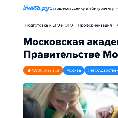
Старшекласснику и абитуриенту
Подготовка к ЕГЭ и ОГЭ
Профориентация
Московская акаде
Правительстве М
4.9
118
отзывов
Москва
Негосударстве