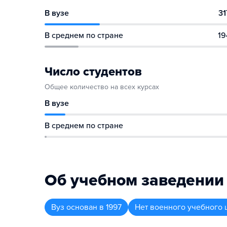
В вузе
31
В среднем по стране
19
Число студентов
Общее количество на всех курсах
В вузе
В среднем по стране
Об учебном заведении
Вуз
основан в
1997
Нет военного учебного 