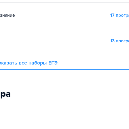
ознание
17 прог
13 прог
казать все наборы ЕГЭ
ура