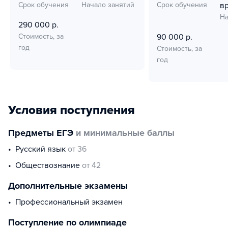
Срок обучения
Начало занятий
Срок обучения
в
На
290 000 р.
Стоимость, за
90 000 р.
год
Стоимость, за
год
Условия поступления
Предметы ЕГЭ
и минимальные баллы
русский язык
от 36
обществознание
от 42
Дополнительные экзамены
профессиональный экзамен
Поступление по олимпиаде