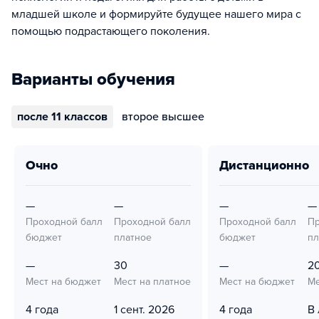
младшей школе и формируйте будущее нашего мира с
помощью подрастающего поколения.
Варианты обучения
после 11 классов
второе высшее
очно
дистанционно
—
—
—
—
Проходной балл
Проходной балл
Проходной балл
Пр
бюджет
платное
бюджет
пл
—
30
—
2
Мест на бюджет
Мест на платное
Мест на бюджет
Ме
4 года
1 сент. 2026
4 года
В