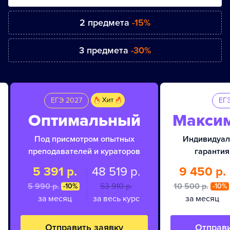
2 предмета
-15%
3 предмета
-30%
ЕГЭ 2027
ЕГ
Оптимальный
Макси
Под присмотром опытных
Индивидуал
преподавателей и кураторов
гарантия
5 391 р.
48 519 р.
9 450 р.
5 990 p.
53 910 p.
10 500 p.
-10%
-10%
за месяц
за весь курс
за месяц
Отправить заявку
Отправи