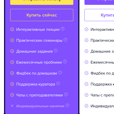
Купить сейчас
Купит
Интерактивные лекции
Интерактив
Практические семинары
Практическ
Домашние задания
Домашние з
Ежемесячные пробники
Ежемесячны
Фидбек по домашкам
Фидбек по 
Поддержка куратора
Поддержка 
Чаты с преподавателями
Чаты с преп
Индивидуальные занятия
Индивидуал