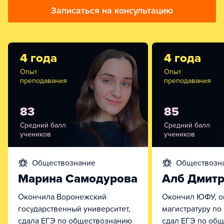
Записаться на консультацию
4 года
4 года
Опыт
Опыт
преподавания
преподавания
83
85
Средний балл
Средний балл
учеников
учеников
обществознание
обществозн
Марина Самодурова
Алб Дмит
Окончила Воронежский
Окончил ЮФУ, о
государственный университет,
магистратуру по
сдала ЕГЭ по обществознанию
сдал ЕГЭ по об