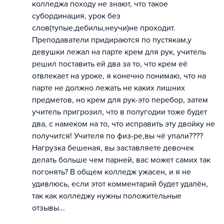
колледжа походу не знают, что такое
субординация, урок без
слов(тупые,дебилы,неучи)не проходит.
Преподаватели придираются по пустякам,у
девушки лежал на парте крем для рук, учитель
решил поставить ей два за то, что крем её
отвлекает на уроке, я конечно понимаю, что на
парте не должно лежать не каких лишних
предметов, но крем для рук-это перебор, затем
учитель пригрозил, что в полугодии тоже будет
два, с намеком на то, что исправить эту двойку не
получится! Учителя по физ-ре,вы чё упали????
Нагрузка бешеная, вы заставляете девочек
делать больше чем парней, вас может самих так
погонять? В общем колледж ужасен, и я не
удивлюсь, если этот комментарий будет удалён,
так как колледжу нужны положительные
отзывы...