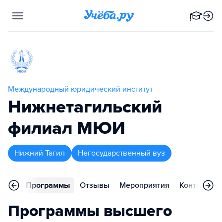
Международный юридический институт
Нижнетагильский
филиал МЮИ
Нижний Тагил
Негосударственный вуз
вное
Программы
Отзывы
Мероприятия
Контакты
Программы высшего