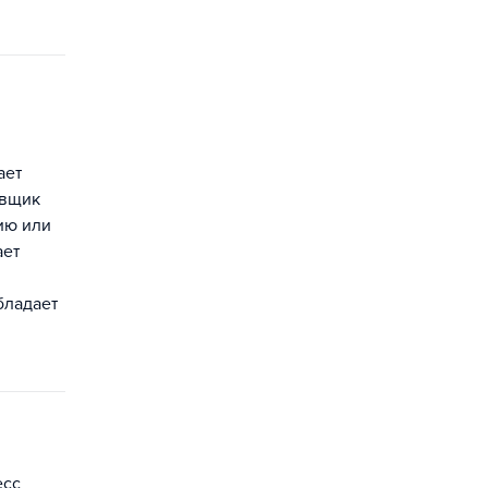
ает
овщик
ию или
ает
бладает
есс