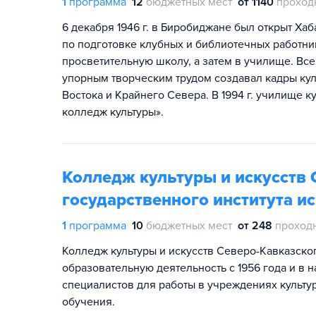
1
программа
12
бюджетных мест
от 1140
проход
6 декабря 1946 г. в Биробиджане был открыт Ха
по подготовке клубных и библиотечных работни
просветительную школу, а затем в училище. Все
упорным творческим трудом создавал кадры куль
Востока и Крайнего Севера. В 1994 г. училище 
колледж культуры».
Колледж культуры и искусств 
государственного института ис
1
программа
10
бюджетных мест
от 248
проход
Колледж культуры и искусств Северо-Кавказског
образовательную деятельность с 1956 года и в
специалистов для работы в учреждениях культу
обучения.