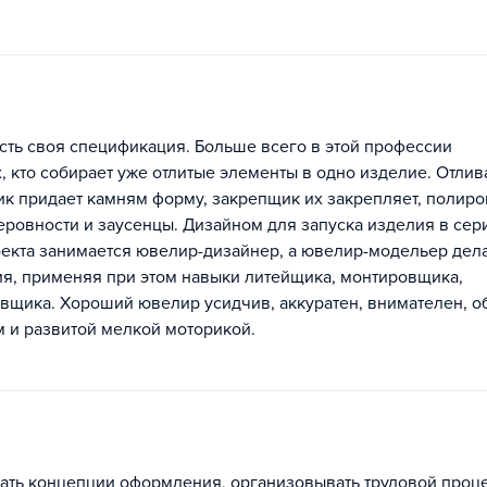
сть своя спецификация. Больше всего в этой профессии
 кто собирает уже отлитые элементы в одно изделие. Отлив
ик придает камням форму, закрепщик их закрепляет, полир
еровности и заусенцы. Дизайном для запуска изделия в сер
екта занимается ювелир-дизайнер, а ювелир-модельер дел
я, применяя при этом навыки литейщика, монтировщика,
вщика. Хороший ювелир усидчив, аккуратен, внимателен, о
 и развитой мелкой моторикой.
ать концепции оформления, организовывать трудовой проц