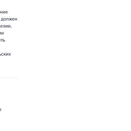
ение
р должен
езии,
ми
еть
ьских
ю