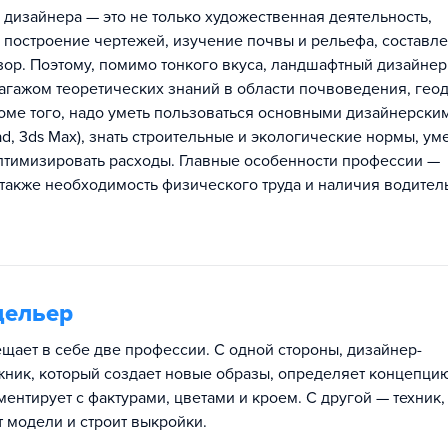
дизайнера — это не только художественная деятельность,
, построение чертежей, изучение почвы и рельефа, составл
дзор. Поэтому, помимо тонкого вкуса, ландшафтный дизайне
агажом теоретических знаний в области почвоведения, геод
роме того, надо уметь пользоваться основными дизайнерски
, 3ds Max), знать строительные и экологические нормы, ум
оптимизировать расходы. Главные особенности профессии —
 также необходимость физического труда и наличия водител
дельер
щает в себе две профессии. С одной стороны, дизайнер-
жник, который создает новые образы, определяет концепци
ентирует с фактурами, цветами и кроем. С другой — техник,
 модели и строит выкройки.