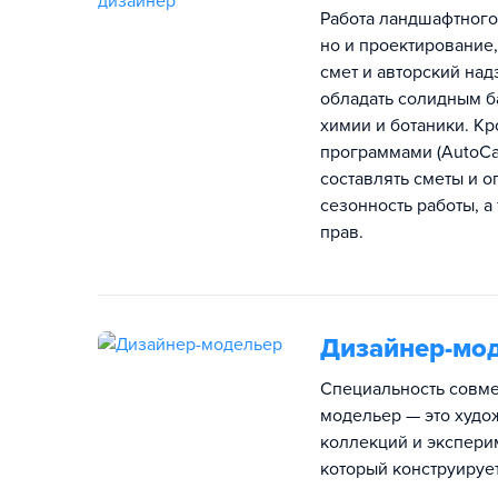
Работа ландшафтного 
но и проектирование
смет и авторский на
обладать солидным б
химии и ботаники. К
программами (AutoCad
составлять сметы и 
сезонность работы, а
прав.
Дизайнер-мо
Специальность совме
модельер — это худо
коллекций и эксперим
который конструирует