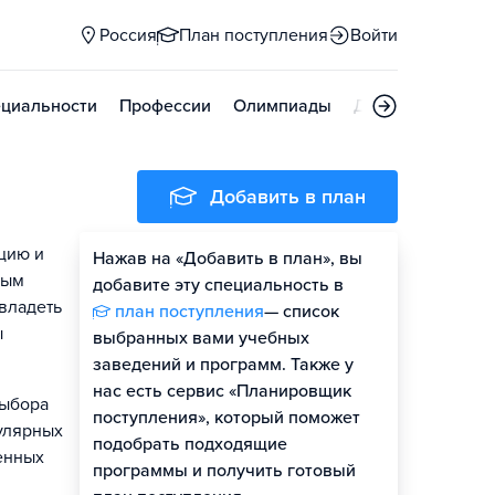
Россия
План поступления
Войти
циальности
Профессии
Олимпиады
Дни открытых д
Добавить в план
цию и
Нажав на «Добавить в план», вы
вым
добавите эту специальность в
владеть
план поступления
— список
ы
выбранных вами учебных
заведений и программ. Также у
нас есть сервис «Планировщик
выбора
поступления», который поможет
пулярных
подобрать подходящие
енных
программы и получить готовый