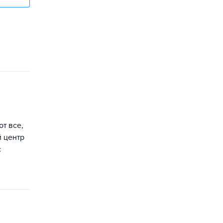
т все,
й центр
с