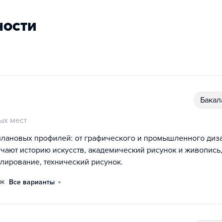
ности
бака
ых мест
плановых профилей: от графического и промышленного диз
учают историю искусств, академический рисунок и живопись
лирование, технический рисунок.
ык
Все варианты