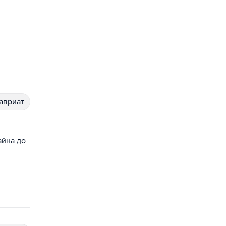
лавриат
айна до
,