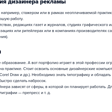
ия дизайнера рекламы
: например, стажером или в рамках неоплачиваемой практик
ошую работу.
твах, редакциях газет и журналов, студиях графического и
изациях или ритейлерах или в компаниях-производителях с
ния).
ы
е образование. А вот портфолио играет в этой профессии о
 на практике. Стоит освоить основные дизайнерские компью
 Corel Draw и др.). Необходимо знать типографику и обладать
ыстро сделать набросок.
ера зависят от сферы, в которой он планирует работать. Д
олиграфии — препресс и т. д.