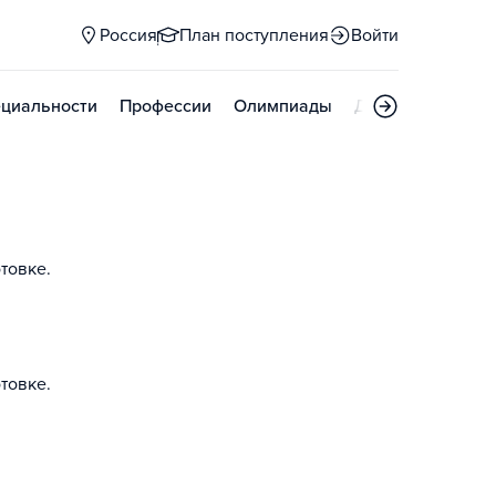
Россия
План поступления
Войти
циальности
Профессии
Олимпиады
Дни открытых д
товке.
товке.