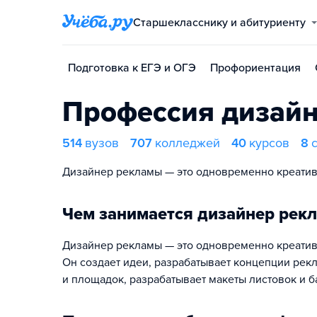
Старшекласснику и абитуриенту
Подготовка к ЕГЭ и ОГЭ
Профориентация
Профессия дизай
514
вузов
707
колледжей
40
курсов
8
Дизайнер рекламы — это одновременно креативщ
Чем занимается дизайнер рек
Дизайнер рекламы — это одновременно креативщ
Он создает идеи, разрабатывает концепции рек
и площадок, разрабатывает макеты листовок и б