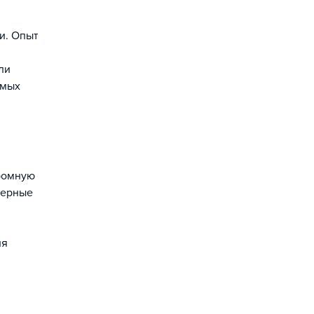
и. Опыт
ли
амых
громную
терные
ля