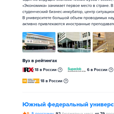
«Экономика» занимает первое место в стране. В
студенческий бизнес-инкубатор, центр ситуаци
В университете большой объем проводимых нау
активно привлекаются иностранные преподавате
Вуз в рейтингах
18 в России
6 в России
18 в России
Южный федеральный универс
5
5
программ
92
бюджетных мест
от 79
про