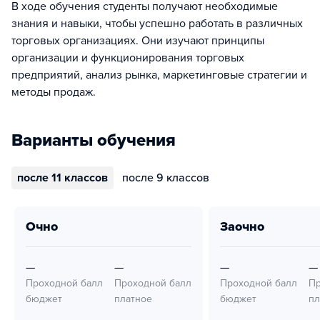
В ходе обучения студенты получают необходимые
знания и навыки, чтобы успешно работать в различных
торговых организациях. Они изучают принципы
организации и функционирования торговых
предприятий, анализ рынка, маркетинговые стратегии и
методы продаж.
Варианты обучения
после 11 классов
после 9 классов
очно
заочно
—
—
—
—
Проходной балл
Проходной балл
Проходной балл
Пр
бюджет
платное
бюджет
пл