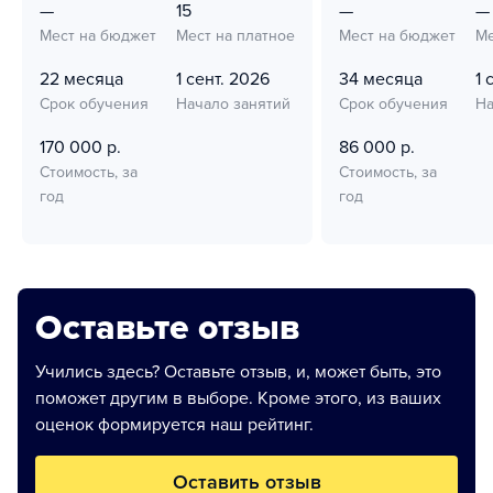
—
15
—
—
Мест на бюджет
Мест на платное
Мест на бюджет
Ме
22 месяца
1 сент. 2026
34 месяца
1 
Срок обучения
Начало занятий
Срок обучения
На
170 000 р.
86 000 р.
Стоимость, за
Стоимость, за
год
год
Оставьте отзыв
Учились здесь? Оставьте отзыв, и, может быть, это
поможет другим в выборе. Кроме этого, из ваших
оценок формируется наш рейтинг.
Оставить отзыв