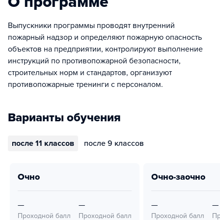
О программе
Выпускники программы проводят внутренний
пожарный надзор и определяют пожарную опасность
объектов на предприятии, контролируют выполнение
инструкций по противопожарной безопасности,
строительных норм и стандартов, организуют
противопожарные тренинги с персоналом.
Варианты обучения
после 11 классов
после 9 классов
очно
очно-заочно
—
—
—
—
Проходной балл
Проходной балл
Проходной балл
Пр