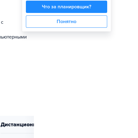
Что за планировщик?
Понятно
 с
мпьютерными
дистанционно
очно-заочно