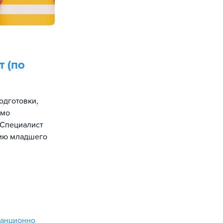
т (по
одготовки,
имо
«Специалист
цию младшего
танционно