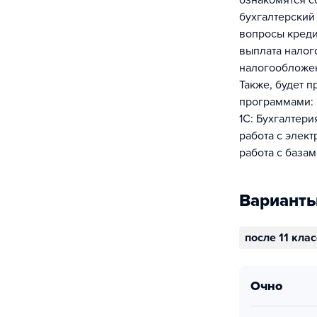
ознакомятся 
бухгалтерский
вопросы креди
выплата налог
налогообложе
Также, будет 
программами:
1C: Бухгалтери
работа с элек
работа с базам
Варианты
после 11 кла
очно