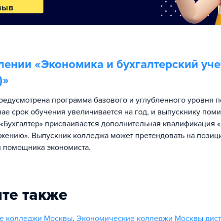
зыв
лении «
Экономика и бухгалтерский уче
)
»
редусмотрена программа базового и углубленного уровня п
чае срок обучения увеличивается на год, и выпускнику пом
«Бухгалтер» присваивается дополнительная квалификация 
жению». Выпускник колледжа может претендовать на пози
и помощника экономиста.
те также
е колледжи Москвы
,
Экономические колледжи Москвы дис