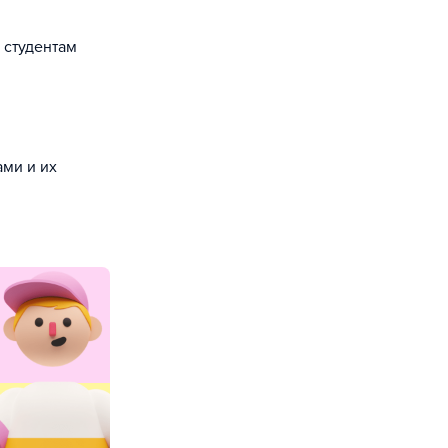
 студентам
ами и их