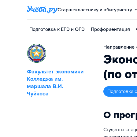
Старшекласснику и абитуриенту
Подготовка к ЕГЭ и ОГЭ
Профориентация
Направление «
Эконо
(по о
Факультет экономики
Колледжа им.
маршала В.И.
подготовка
Чуйкова
О про
Студенты спец