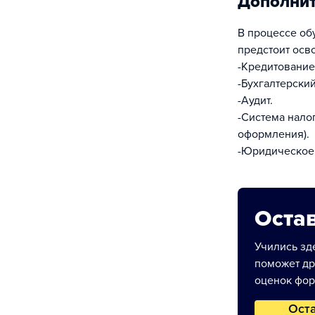
Дополни
В процессе об
предстоит осво
-Кредитование
-Бухгалтерски
-Аудит.
-Система нало
оформления).
-Юридическое
Остав
Учились зде
поможет др
оценок фор
Ост