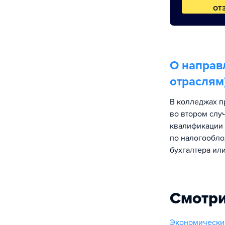
от
О направ
отраслям
В колледжах п
во втором слу
квалификации 
по налогообло
бухгалтера ил
Смотри
Экономически