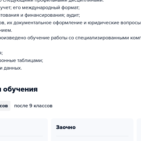
со следующими профильными дисциплинами:
 учет; его международный формат;
тования и финансирования; аудит;
ов, их документальное оформление и юридические вопросы
нием.
произведено обучение работы со специализированными ко
я;
тронные таблицами;
и данных.
 обучения
ссов
после 9 классов
заочно