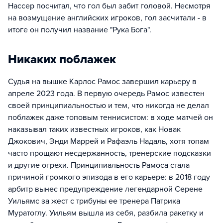
Нассер посчитал, что гол был забит головой. Несмотря
на возмущение английских игроков, гол засчитали - в
итоге он получил название "Рука Бога".
Никаких поблажек
Судья на вышке Карлос Рамос завершил карьеру в
апреле 2023 года. В первую очередь Рамос известен
своей принципиальностью и тем, что никогда не делал
поблажек даже топовым теннисистом: в ходе матчей он
наказывал таких известных игроков, как Новак
Джокович, Энди Маррей и Рафаэль Надаль, хотя топам
часто прощают несдержанность, тренерские подсказки
и другие огрехи. Принципиальность Рамоса стала
причиной громкого эпизода в его карьере: в 2018 году
арбитр вынес предупреждение легендарной Серене
Уильямс за жест с трибуны ее тренера Патрика
Муратоглу. Уильям вышла из себя, разбила ракетку и