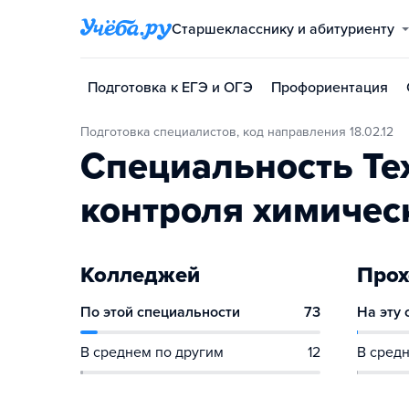
Старшекласснику и абитуриенту
Подготовка к ЕГЭ и ОГЭ
Профориентация
Подготовка специалистов, код направления 18.02.12
Специальность Те
контроля химичес
Колледжей
Прох
По этой специальности
73
На эту
В среднем по другим
12
В средн