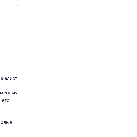
е
циалист
ременных
 его
зовые