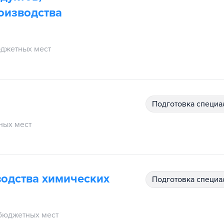
оизводства
джетных мест
подготовка специ
ных мест
водства химических
подготовка специ
бюджетных мест