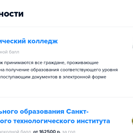
ности
ический колледж
ной балл
ж принимаются все граждане, проживающие
на получение образования соответствующего уровня
 поступающим документов в электронной форме
ьного образования Санкт-
ого технологического института
роходной балл
от 162500 р.
за год