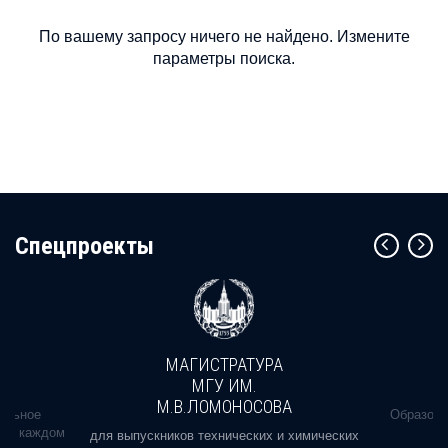
По вашему запросу ничего не найдено. Измените
параметры поиска.
Cпецпроекты
МАГИСТРАТУРА
МГУ ИМ.
М.В.ЛОМОНОСОВА
альное
Образова
ь в каждом
для выпускников технических и химических