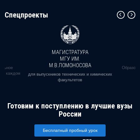
Cпецпроекты
МАГИСТРАТУРА
МГУ ИМ.
М.В.ЛОМОНОСОВА
альное
Образова
ь в каждом
для выпускников технических и химических
факультетов
Готовим к поступлению в лучшие вузы
России
Бесплатный пробный урок