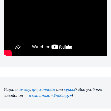
Ищете
школу
,
вуз
,
колледж
или
курсы
? Все учебные
заведения —
в каталоге «Учёба.ру»
!