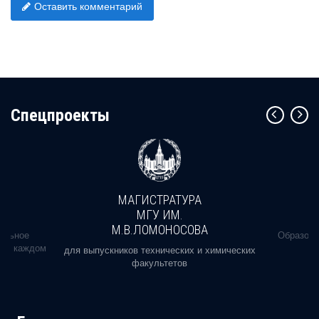
Оставить комментарий
Cпецпроекты
МАГИСТРАТУРА
МГУ ИМ.
М.В.ЛОМОНОСОВА
альное
Образова
ь в каждом
для выпускников технических и химических
факультетов