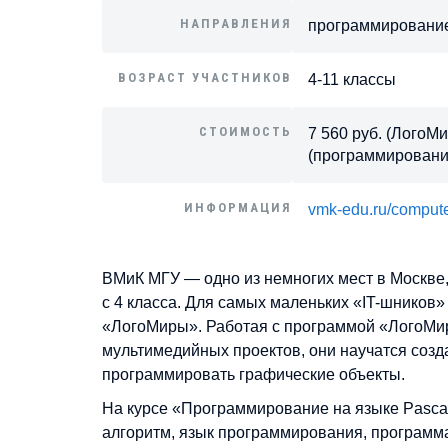
НАПРАВЛЕНИЯ
программировани
ВОЗРАСТ УЧАСТНИКОВ
4-11 классы
СТОИМОСТЬ
7 560 руб. (ЛогоМи
(программирование
ИНФОРМАЦИЯ
vmk-edu.ru/compute
ВМиК МГУ — одно из немногих мест в Москве
с 4 класса. Для самых маленьких «IT-шников»
«ЛогоМиры». Работая с программой «ЛогоМир
мультимедийных проектов, они научатся соз
программировать графические объекты.
На курсе «Программирование на языке Pascal»
алгоритм, язык программирования, программа