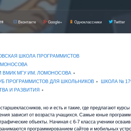
Вконтакте
Google+
Одноклассники
Twitter
ев
ОВСКАЯ ШКОЛА ПРОГРАММИСТОВ
ОМОНОСОВА
 ВМИК МГУ ИМ. ЛОМОНОСОВА
ЛУБ ПРОГРАММИСТОВ ДЛЯ ШКОЛЬНИКОВ
ШКОЛА № 17
ТВА И РАЗВИТИЯ
таршеклассников, но и есть и такие, где предлагают курсы
ения зависит от возраста учащихся. Самые юные програм
рафические объекты. Начиная с 6-7 класса ученики осваи
кже занимаются программированием сайтов и мобильных устро