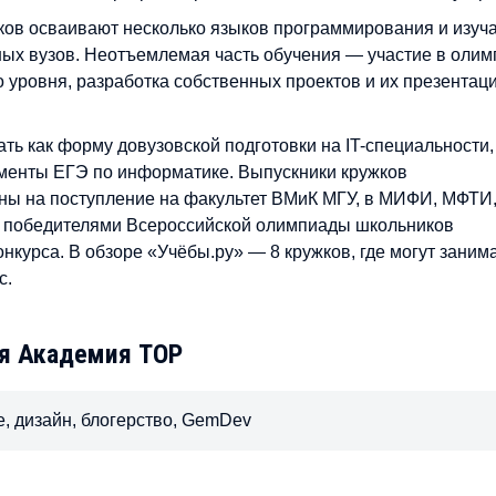
жков осваивают несколько языков программирования и изуч
ных вузов. Неотъемлемая часть обучения — участие в оли
уровня, разработка собственных проектов и их презентац
ь как форму довузовской подготовки на IT-специальности,
менты ЕГЭ по информатике. Выпускники кружков
ны на поступление на факультет ВМиК МГУ, в МИФИ, МФТИ
я победителями Всероссийской олимпиады школьников
онкурса. В обзоре «Учёбы.ру» — 8 кружков, где могут заним
с.
я Академия TOP
, дизайн, блогерство, GemDev