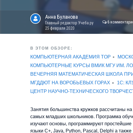
Анна
Буланова
6 комментари
Главный редактор Учеба.ру
25 февраля 2020
В ЭТОМ ОБЗОРЕ:
КОМПЬЮТЕРНАЯ АКАДЕМИЯ TOP
МОСК
КОМПЬЮТЕРНЫЕ КУРСЫ ВМИК МГУ ИМ. Л
ВЕЧЕРНЯЯ МАТЕМАТИЧЕСКАЯ ШКОЛА ПРИ
МГДДЮТ НА ВОРОБЬЕВЫХ ГОРАХ
1С: К
ЦЕНТР НАУЧНО-ТЕХНИЧЕСКОГО ТВОРЧЕС
Занятия большинства кружков рассчитаны на с
самых младших школьников. Программа обуч
изучают основы, программируют простейшие г
языки C+, Java, Python, Pascal, Delphi а та