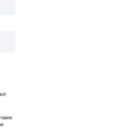
ных
 такое
ои