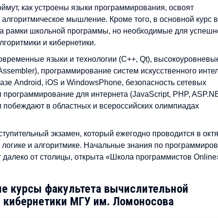
оймут, как устроены языки программирования, освоят
 алгоритмическое мышление. Кроме того, в основной курс 
а рамки школьной программы, но необходимые для успешн
лгоритмики и кибернетики.
овременные языки и технологии (C++, Qt), высокоуровневые
(Assembler), программирование систем искусственного интел
зе Android, iOS и WindowsPhone, безопасность сетевых
и программирование для интернета (JavaScript, PHP, ASP.N
и побеждают в областных и всероссийских олимпиадах
ступительный экзамен, который ежегодно проводится в октя
, логике и алгоритмике. Начальные знания по программиро
 далеко от столицы, открыта «Школа программистов Online
е курсы факультета вычислительной
 кибернетики МГУ им. Ломоносова