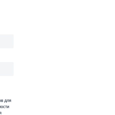
ов для
мости
я