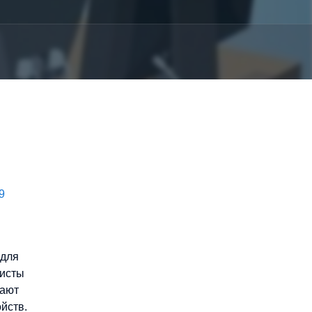
9
 для
мисты
вают
йств.