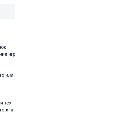
нок
ние игр
го или
я тех,
геря в