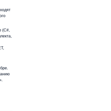
входят
ого
 (C#,
лекта,
ET,
бре.
ванию
».