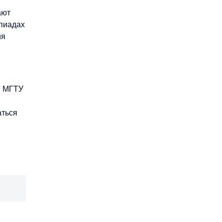
ают
мпиадах
ия
, МГТУ
аться